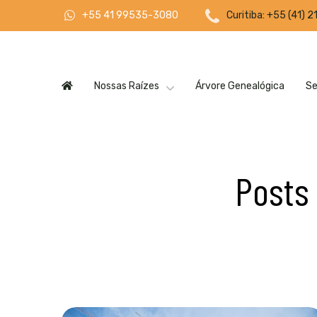
Curitiba: +55 (41) 
+55 41 99535-3080
Nossas Raízes
Árvore Genealógica
Se
Posts