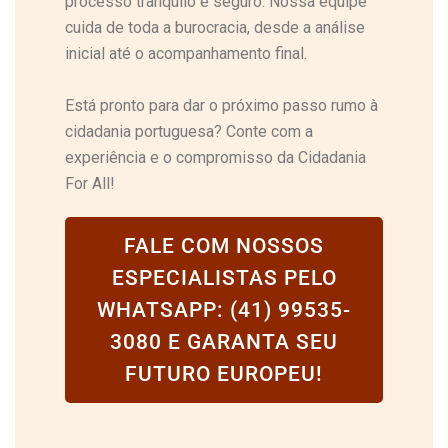
processo tranquilo e seguro. Nossa equipe
cuida de toda a burocracia, desde a análise
inicial até o acompanhamento final.
Está pronto para dar o próximo passo rumo à
cidadania portuguesa? Conte com a
experiência e o compromisso da Cidadania
For All!
FALE COM NOSSOS
ESPECIALISTAS PELO
WHATSAPP: (41) 99535-
3080 E GARANTA SEU
FUTURO EUROPEU!