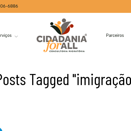
2106-6886
rviços
Parceiros
Posts Tagged "imigração