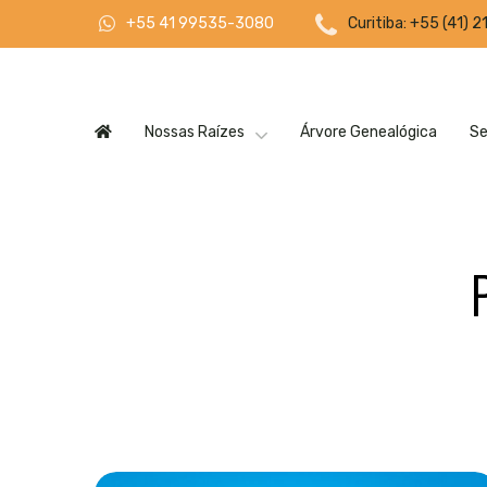
Curitiba: +55 (41) 
+55 41 99535-3080
Nossas Raízes
Árvore Genealógica
Se