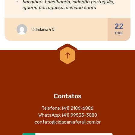
bacalhau
,
bacalhoada
,
cidadão português
,
iguaria portuguesa
,
semana santa
22
Cidadania 4 All
mar
Contatos
Telefone: (41) 2106-6886
WhatsApp: (41) 99535-3080
contato@cidadaniaforall.com.br