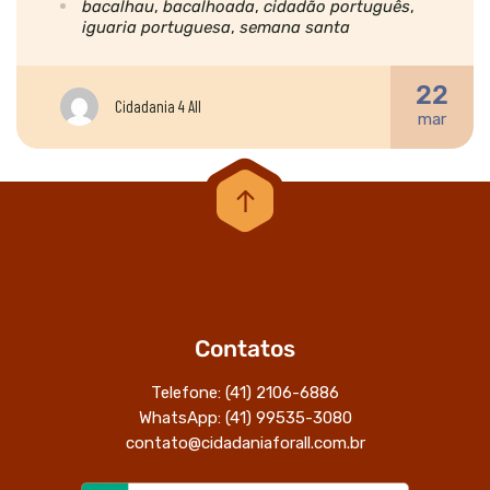
bacalhau
,
bacalhoada
,
cidadão português
,
iguaria portuguesa
,
semana santa
22
Cidadania 4 All
mar
Contatos
Telefone: (41) 2106-6886
WhatsApp: (41) 99535-3080
contato@cidadaniaforall.com.br